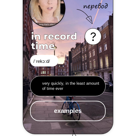
/ˈrekɔːd/
very quickly, in the least amount
of time ever
examples