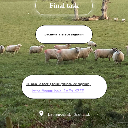
Final task
распечатать все задания
Ссылка на влог: ( ваше финальное задание)
https://youtu.be/aLJMEs_9ZZE
Laurencekirk. Scotland.