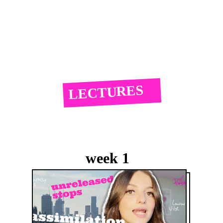
LECTURES
week 1